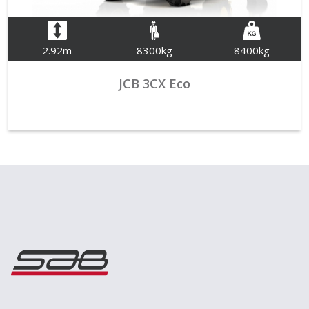
2.92m
8300kg
8400kg
JCB 3CX Eco