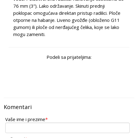
76 mm (3”). Lako održavanje. Skinuti prednji
poklopac omogućava direktan pristup radilici. Ploče
otporne na habanje. Liveno gvožđe (obloženo G11
gumom) ili ploče od nerđajućeg čelika, koje se lako
mogu zameniti.
Podeli sa prijateljima:
Komentari
Vaše ime i prezime
*